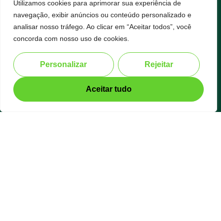
Utilizamos cookies para aprimorar sua experiência de
navegação, exibir anúncios ou conteúdo personalizado e
analisar nosso tráfego. Ao clicar em “Aceitar todos”, você
+55 (31) 99541-7535
concorda com nosso uso de cookies.
contato@zeros.eco
Personalizar
Rejeitar
Aceitar tudo
WhatsApp