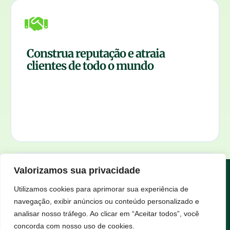
Destaque-se no mercado. A Certificação SGLZ
Construa reputação e atraia
valida seu compromisso ambiental, elevando
clientes de todo o mundo
sua imagem e atraindo um público que valoriza
Seja reconhecido
marcas responsáveis.
em boas práticas.
como líder mundial
Valorizamos sua privacidade
Fale conosco em
Utilizamos cookies para aprimorar sua experiência de
navegação, exibir anúncios ou conteúdo personalizado e
Integração com a ISO 14001
Fortaleça sua gestão ambiental com uma
analisar nosso tráfego. Ao clicar em “Aceitar todos”, você
+55 (31) 99541-7535
a ISO 14001,
certificação que potencializa
concorda com nosso uso de cookies.