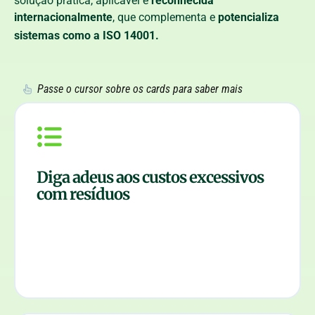
solução prática, aplicável e
reconhecida
internacionalmente
, que complementa e
potencializa
sistemas como a ISO 14001.
Passe o cursor sobre os cards para saber mais
Diga adeus aos custos excessivos
Chega de desperdício financeiro.
com resíduos
Transformamos seus resíduos em economia
real, otimizando processos e diminuindo gastos
Mais lucro, menos lixo.
com descarte.