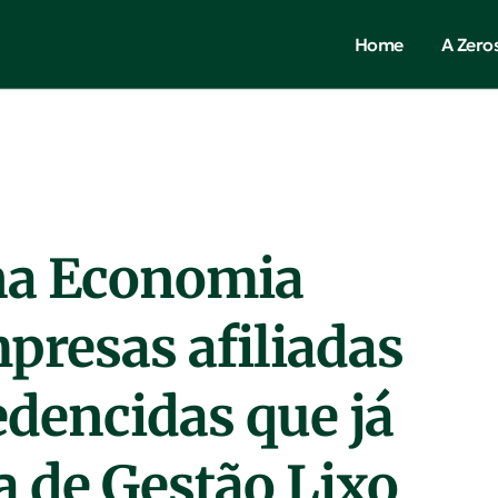
Home
A Zero
 na Economia
mpresas afiliadas
redencidas que já
a de Gestão Lixo