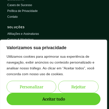
Cases de Sucesso
Política de Privacidade
Contato
SOLUÇÕES
Afiliações e Assinaturas
Cursos & Workshop
Selos & Certificações
Valorizamos sua privacidade
Projetos
Utilizamos cookies para aprimorar sua experiência de
Serviços
navegação, exibir anúncios ou conteúdo personalizado e
Eventos
analisar nosso tráfego. Ao clicar em “Aceitar todos”, você
CONTEÚDO
concorda com nosso uso de cookies.
Blog
Biblioteca Gratuita
Personalizar
Rejeitar
Webinars
Aceitar tudo