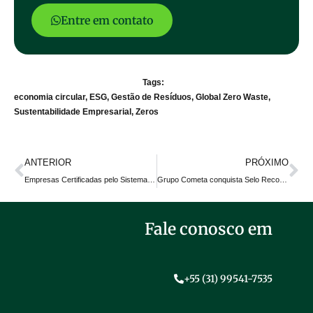
Entre em contato
Tags:
economia circular
,
ESG
,
Gestão de Resíduos
,
Global Zero Waste
,
Sustentabilidade Empresarial
,
Zeros
ANTERIOR
PRÓXIMO
Empresas Certificadas pelo Sistema de Gestão Lixo Zero | Julho e Agosto de 2025
Grupo Cometa conquista Selo Reconhecimento Lixo Zero nível Ouro e se destaca na rede da Global Zero Waste
Fale conosco em
+55 (31) 99541-7535