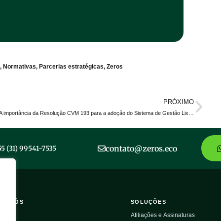
,
Normativas
,
Parcerias estratégicas
,
Zeros
PRÓXIMO
A importância da Resolução CVM 193 para a adoção do Sistema de Gestão Lixo Zero (SGLZ)
contato@zeros.eco
55 (31) 99541-7535
RE NÓS
SOLUÇÕES
ros
Afiliações e Assinaturas