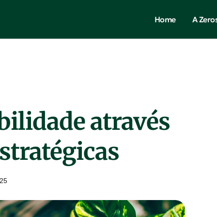
Home
A Zero
bilidade através
estratégicas
025