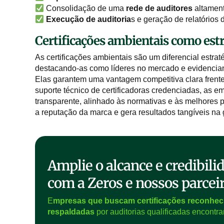
Consolidação de uma
rede de auditores
altament
Execução de auditoria
s e geração de relatórios
Certificações ambientais como est
As certificações ambientais são um diferencial estra
destacando-as como líderes no mercado e evidencia
Elas garantem uma vantagem competitiva clara frente
suporte técnico de certificadoras credenciadas, as 
transparente, alinhado às normativas e às melhores p
a reputação da marca e gera resultados tangíveis na 
Amplie o alcance e credibil
com a Zeros e nossos parcei
E
mpresas que buscam certificações reconheci
respaldadas
por auditorias qualificadas encont