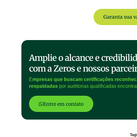
Garanta sua v
Amplie o alcance e credibil
com a Zeros e nossos parcei
E
mpresas que buscam certificações reconheci
respaldadas
por auditorias qualificadas encont
Entre em contato
Tag