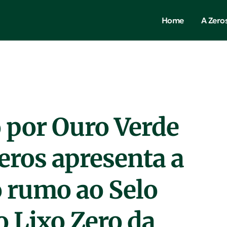
Home
A Zero
 por Ouro Verde
eros apresenta a
o rumo ao Selo
 Lixo Zero da