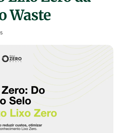
ro Waste
25