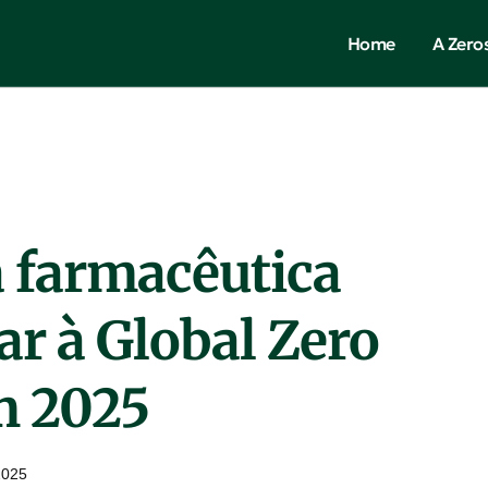
Home
A Zero
a farmacêutica
iar à Global Zero
m 2025
2025