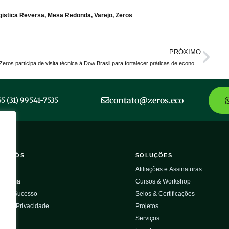
gistica Reversa
,
Mesa Redonda
,
Varejo
,
Zeros
PRÓXIMO
Zeros participa de visita técnica à Dow Brasil para fortalecer práticas de economia circular
contato@zeros.eco
55 (31) 99541-7535
RE NÓS
SOLUÇÕES
ros
Afiliações e Assinaturas
sistema
Cursos & Workshop
s de Sucesso
Selos & Certificações
ica de Privacidade
Projetos
ato
Serviços