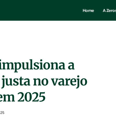
Home
A Zero
impulsiona a
 justa no varejo
 em 2025
025