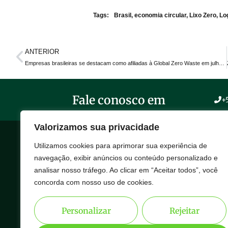
Tags:
Brasil
,
economia circular
,
Lixo Zero
,
Lo
ANTERIOR
Empresas brasileiras se destacam como afiliadas à Global Zero Waste em julho de 2025, com o suporte técnico da Zeros.
Fale conosco em
+
Valorizamos sua privacidade
Utilizamos cookies para aprimorar sua experiência de
SOB
navegação, exibir anúncios ou conteúdo personalizado e
A Ze
analisar nosso tráfego. Ao clicar em “Aceitar todos”, você
Conectando empresas a metodologias e projetos de economia
Ecos
concorda com nosso uso de cookies.
circular e zero lixo, potencializando resultados por meio do
Case
engajamento, da capacitação e da aplicação de normas técnicas.
Polít
Personalizar
Rejeitar
Cont