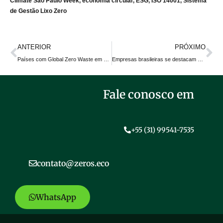
Climate São Paulo Week
,
economia circular
,
ESG
,
ISO 14001
,
Sistema
de Gestão Lixo Zero
ANTERIOR
PRÓXIMO
Países com Global Zero Waste em operação
Empresas brasileiras se destacam como afiliadas à Global Zero Waste em julho de 2025, com o suporte técnico da Zeros.
Fale conosco em
+55 (31) 99541-7535
contato@zeros.eco
WhatsApp