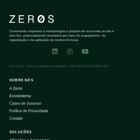
Conectando empresas a metodologias e projetos de economia circular e
zero lixo, potencializando resultados por meio do engajamento, da
capacitação e da aplicação de normas técnicas.
Zeros Eco. Todos os direitos reservados. CNPJ 32.720.031/0001-03
SOBRE NÓS
A Zeros
Ecossistema
Cases de Sucesso
Política de Privacidade
Contato
SOLUÇÕES