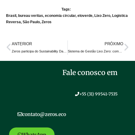
Tags:
Brasil
,
bureau veritas
,
economia circular
,
eloverde
,
Lixo Zero
,
Logistica
Reversa
,
São Paulo
,
Zeros
ANTERIOR
PRÓXIMO
Zeros participa do Sustainability Day da Bureau Veritas e reforça ações em ESG e economia circular
Sistema de Gestão Lixo Zero: como aplicar a norma internacional da Global Zero Waste e gerar valor sustentável
Fale conosco em
+55 (31) 99541-7535
contato@zeros.eco
WhatsApp