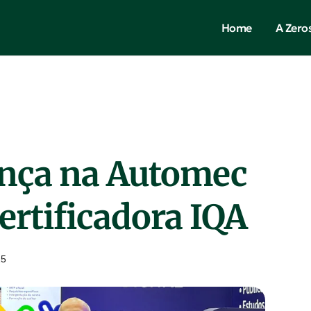
Home
A Zero
ença na Automec
certificadora IQA
25