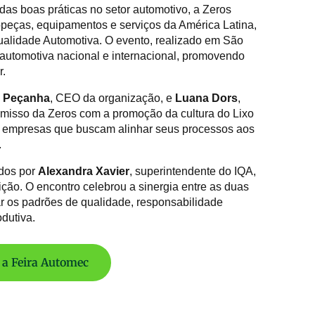
as boas práticas no setor automotivo, a Zeros
utopeças, equipamentos e serviços da América Latina,
 Qualidade Automotiva. O evento, realizado em São
 automotiva nacional e internacional, promovendo
r.
 Peçanha
, CEO da organização, e
Luana Dors
,
romisso da Zeros com a promoção da cultura do Lixo
m empresas que buscam alinhar seus processos aos
.
idos por
Alexandra Xavier
, superintendente do IQA,
uição. O encontro celebrou a sinergia entre as duas
r os padrões de qualidade, responsabilidade
dutiva.
 a Feira Automec