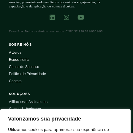
zero lixo, potencializando resultados por meio do engajamento, da
capacitação e da aplicação de normas técnicas.
Zeros Eco. Todos os direitos reservados. CNPJ 32.720.031/0001-03
SOBRE NÓS
A Zeros
Ecossistema
Cases de Sucesso
Política de Privacidade
Contato
SOLUÇÕES
Afiliações e Assinaturas
Cursos & Workshop
Selos & Certificações
Valorizamos sua privacidade
Projetos
Utilizamos cookies para aprimorar sua experiência de
Serviços