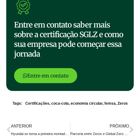
Entre em contato saber mais
sobre a certificação SGLZ e como
sua empresa pode começar essa
jornada
Entre em contato
Tags:
Certificações
,
coca-cola
,
economia circular
,
femsa
,
Zeros
ANTERIOR
PRÓXIMO
Hyundai se torna a primeira montadora afiliada à Global Zero Waste, ONG internacional de economia circular
Parceria entre Zeros e Global Zero Waste marca nova era na gestão de resíduos no Brasil