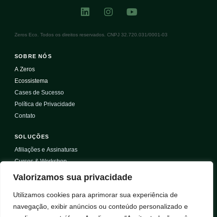
Zeros Eco. Todos os direitos reservados. CNPJ 32.720.031/0001-03
SOBRE NÓS
A Zeros
Ecossistema
Cases de Sucesso
Política de Privacidade
Contato
SOLUÇÕES
Afiliações e Assinaturas
Cursos & Workshop
Selos & Certificações
Valorizamos sua privacidade
Projetos
Utilizamos cookies para aprimorar sua experiência de
Serviços
navegação, exibir anúncios ou conteúdo personalizado e
Eventos