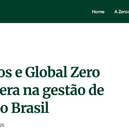
Home
A Zero
os e Global Zero
era na gestão de
o Brasil
025