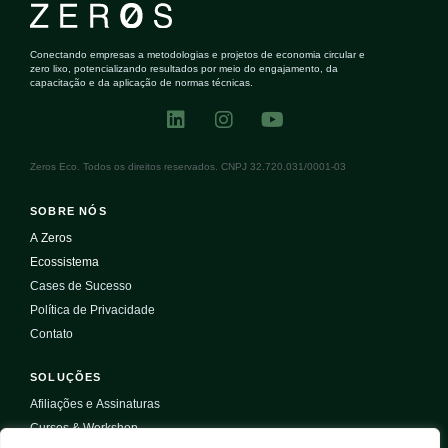
Conectando empresas a metodologias e projetos de economia circular e
zero lixo, potencializando resultados por meio do engajamento, da
capacitação e da aplicação de normas técnicas.
Zeros Eco. Todos os direitos reservados. CNPJ 32.720.031/0001-03
SOBRE NÓS
A Zeros
Ecossistema
Cases de Sucesso
Política de Privacidade
Contato
SOLUÇÕES
Afiliações e Assinaturas
Cursos & Workshop